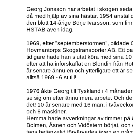
Georg Jonsson har arbetat i skogen seda
då med hjälp av sina hästar, 1954 anställ
den blott 14-årige Börje Ivarsson, som finn
HSTAB även idag.
1969, efter "septemberstormen", bildade
Hovmantorps Skogstransporter AB. Ett pa
tidigare hade han slutat köra med sina 10
efter att ha införskaffat en Blondin från Rot
år senare ännu en och ytterligare ett år se
alltså 1969 - 6 st till!
1976 åkte Georg till Tyskland i 4 månader 
se sig om efter ännu mera arbete. Och de
det! 10 år senare med 16 man, i tvåveckor
och 6 maskiner.
Hemma hade avverkningar av timmer på ö
Bolmen, Åsnen och Vidöstern börjat, och e
tags betänketid förvärvades även en prå